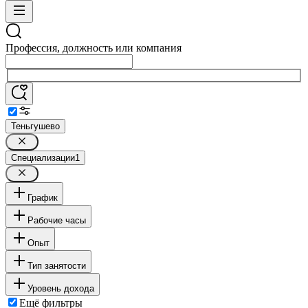
Профессия, должность или компания
Теньгушево
Специализации
1
График
Рабочие часы
Опыт
Тип занятости
Уровень дохода
Ещё фильтры