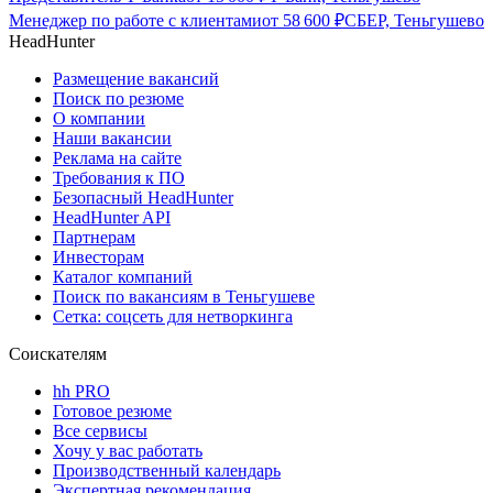
Менеджер по работе с клиентами
от
58 600
₽
СБЕР, Теньгушево
HeadHunter
Размещение вакансий
Поиск по резюме
О компании
Наши вакансии
Реклама на сайте
Требования к ПО
Безопасный HeadHunter
HeadHunter API
Партнерам
Инвесторам
Каталог компаний
Поиск по вакансиям в Теньгушеве
Сетка: соцсеть для нетворкинга
Соискателям
hh PRO
Готовое резюме
Все сервисы
Хочу у вас работать
Производственный календарь
Экспертная рекомендация