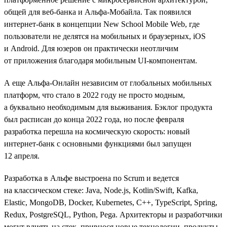
общей для веб-банка и Альфа-Мобайла. Так появился
интернет-банк в концепции New School Mobile Web, где
пользователи не делятся на мобильных и браузерных, iOS
и Android. Для юзеров он практически неотличим
от приложения благодаря мобильным UI-компонентам.
А еще Альфа-Онлайн независим от глобальных мобильных
платформ, что стало в 2022 году не просто модным,
а буквально необходимым для выживания. Бэклог продукта
был расписан до конца 2022 года, но после февраля
разработка перешла на космическую скорость: новый
интернет-банк с основными функциями был запущен
12 апреля.
Разработка в Альфе выстроена по Scrum и ведется
на классическом стеке: Java, Node.js, Kotlin/Swift, Kafka,
Elastic, MongoDB, Docker, Kubernetes, C++, TypeScript, Spring,
Redux, PostgreSQL, Python, Pega. Архитекторы и разработчики
могут влиять на стек, привнося новые технологии, продукты,